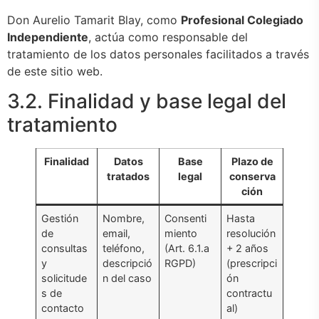
Don Aurelio Tamarit Blay, como
Profesional Colegiado
Independiente
, actúa como responsable del
tratamiento de los datos personales facilitados a través
de este sitio web.
3.2. Finalidad y base legal del
tratamiento
Finalidad
Datos
Base
Plazo de
tratados
legal
conserva
ción
Gestión
Nombre,
Consenti
Hasta
de
email,
miento
resolución
consultas
teléfono,
(Art. 6.1.a
+ 2 años
y
descripció
RGPD)
(prescripci
solicitude
n del caso
ón
s de
contractu
contacto
al)