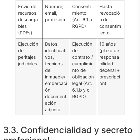
Envío de
Nombre,
Consenti
Hasta
recursos
email,
miento
revocació
descarga
profesión
(Art. 6.1.a
n del
bles
RGPD)
consentim
(PDFs)
iento
Ejecución
Datos
Ejecución
10 años
de
identificati
de
(plazo de
peritajes
vos,
contrato /
responsa
judiciales
técnicos
cumplimie
bilidad
del
nto de
decenal +
inmueble/
obligación
prescripci
embarcaci
legal (Art.
ón)
ón,
6.1.b y c
document
RGPD)
ación
adjunta
3.3. Confidencialidad y secreto