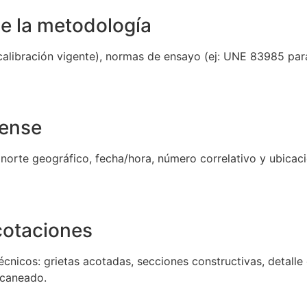
de la metodología
calibración vigente), normas de ensayo (ej: UNE 83985 par
rense
 norte geográfico, fecha/hora, número correlativo y ubicaci
cotaciones
cnicos: grietas acotadas, secciones constructivas, detall
scaneado.