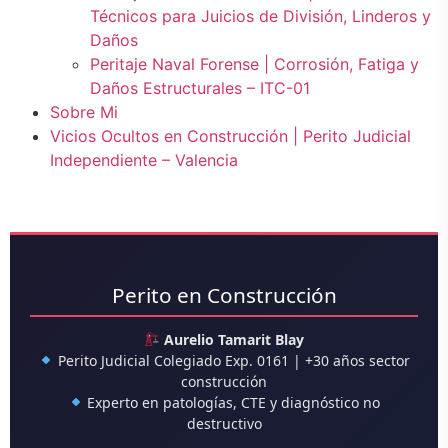
Técnicos para Juicios de División, Linderos y
Daños
Peritaje Naval Forense | Corrosión, Fatiga y
Daños Estructurales – ITC-01
Sobre Mi
Vicios Ocultos en Construcción | Perito Judicial
Independiente – Valencia
Perito en Construcción
Aurelio Tamarit Blay
Perito Judicial Colegiado Exp. 0161 | +30 años sector
construcción
Experto en patologías, CTE y diagnóstico no
destructivo