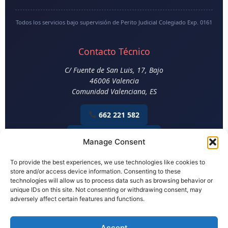
Todos los servicios bajo supervisión de Perito Judicial Colegiado Exp. 0161
Contacto Técnico
C/ Fuente de San Luis, 17, Bajo
46006
Valencia
Comunidad Valenciana
,
ES
662 221 582
Email Construcción
Manage Consent
Aviso Legal
|
Política de Privacidad
|
Política de Cookies
To provide the best experiences, we use technologies like cookies to
store and/or access device information. Consenting to these
technologies will allow us to process data such as browsing behavior or
© 2026 Perito en Construcción. Todos los derechos reservados.
unique IDs on this site. Not consenting or withdrawing consent, may
Aurelio Tamarit Blay - Perito Judicial Colegiado Nº 0161
adversely affect certain features and functions.
Informes técnicos con verificación blockchain en
PropTrust Verified™
|
Accept