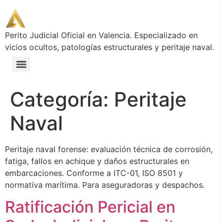
Perito Judicial Oficial en Valencia. Especializado en
vicios ocultos, patologías estructurales y peritaje naval.
Checklist Peritaje Construcción | 12 requisitos para informe válido en juicio
Peritaje Judicial en Construcción | Método Técnico y Equipos END – Valencia
Casos Reales de Peritaje en Construcción | Perito Judicial Valencia
Perito para Abogados | Informes Periciales Válidos en Juicio – Valencia
Vicios Ocultos en Construcción | Perito Judicial Independiente – Valencia
Guía Técnica: Evaluación Forense de Corrosión en Embarcaciones de Acero — Cómo Determinar Pérdida de Sección Útil y Responsabilidad Técnica
Necesita herramientas técnicas avanzadas para sus casos? [Acceda a la plantilla de encargo LEC + checklist END]
Peritaje Naval Forense | Corrosión, Fatiga y Daños Estructurales – ITC-01
Categoría:
Peritaje
Naval
Peritaje naval forense: evaluación técnica de corrosión,
fatiga, fallos en achique y daños estructurales en
embarcaciones. Conforme a ITC-01, ISO 8501 y
normativa marítima. Para aseguradoras y despachos.
Ratificación Pericial en