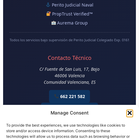
Perito Judicial Naval
PropTrust Verified™
Aurema Group
Todos los servicios bajo supervisión de Perito Judicial Colegiado Exp. 0161
Contacto Técnico
C/ Fuente de San Luis, 17, Bajo
46006
Valencia
Comunidad Valenciana
,
ES
662 221 582
Email Construcción
Manage Consent
Aviso Legal
|
Política de Privacidad
|
Política de Cookies
To provide the best experiences, we use technologies like cookies to
store and/or access device information. Consenting to these
technologies will allow us to process data such as browsing behavior or
© 2026 Perito en Construcción. Todos los derechos reservados.