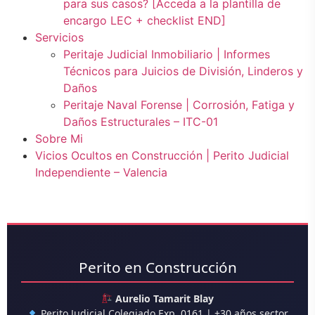
para sus casos? [Acceda a la plantilla de
encargo LEC + checklist END]
Servicios
Peritaje Judicial Inmobiliario | Informes
Técnicos para Juicios de División, Linderos y
Daños
Peritaje Naval Forense | Corrosión, Fatiga y
Daños Estructurales – ITC-01
Sobre Mi
Vicios Ocultos en Construcción | Perito Judicial
Independiente – Valencia
Perito en Construcción
Aurelio Tamarit Blay
Perito Judicial Colegiado Exp. 0161 | +30 años sector