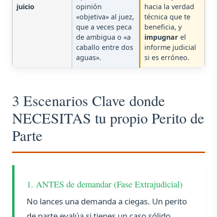
juicio
opinión
hacia la verdad
«objetiva» al juez,
técnica que te
que a veces peca
beneficia, y
de ambigua o «a
impugnar
el
caballo entre dos
informe judicial
aguas».
si es erróneo.
3 Escenarios Clave donde
NECESITAS tu propio Perito de
Parte
1. ANTES de demandar (Fase Extrajudicial)
No lances una demanda a ciegas. Un perito
de parte evalúa si tienes un caso sólido,