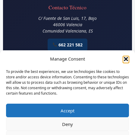
Contacto Técnico
C/ Fuente de San Luis, 17, Bajo
46006
Valencia
Comunidad Valenciana
,
ES
662 221 582
Email Construcción
Manage Consent
Aviso Legal
|
Política de Privacidad
|
Política de Cookies
To provide the best experiences, we use technologies like cookies to
store and/or access device information. Consenting to these technologies
will allow us to process data such as browsing behavior or unique IDs on
© 2026 Perito en Construcción. Todos los derechos reservados.
this site. Not consenting or withdrawing consent, may adversely affect
Aurelio Tamarit Blay - Perito Judicial Colegiado Nº 0161
certain features and functions.
Accept
Informes técnicos con verificación blockchain en
PropTrust Verified™
|
Servicios en toda España |
Cumplimiento CTE, EHE-08, DB-SE y normativa
UNE
Deny
Reservar Cita
BESTSELLER