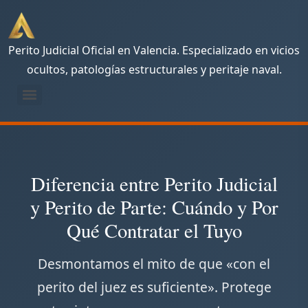
Perito Judicial Oficial en Valencia. Especializado en vicios
ocultos, patologías estructurales y peritaje naval.
Guía Técnica: Evaluación Forense de Corrosión en Embarcaciones de Acero — Cómo Determinar Pérdida de Sección Útil y Responsabilidad Técnica
Vicios Ocultos en Construcción | Perito Judicial Independiente – Valencia
Checklist Peritaje Construcción | 12 requisitos para informe válido en juicio
Peritaje Judicial en Construcción | Método Técnico y Equipos END – Valencia
Peritaje Naval Forense | Corrosión, Fatiga y Daños Estructurales – ITC-01
Perito para Abogados | Informes Periciales Válidos en Juicio – Valencia
Casos Reales de Peritaje en Construcción | Perito Judicial Valencia
Necesita herramientas técnicas avanzadas para sus casos? [Acceda a la plantilla de encargo LEC + checklist END]
Diferencia entre Perito Judicial
y Perito de Parte: Cuándo y Por
Qué Contratar el Tuyo
Desmontamos el mito de que «con el
perito del juez es suficiente». Protege