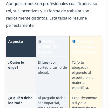
Aunque ambos son profesionales cualificados, su
rol, sus incentivos y su forma de trabajar son
radicalmente distintos. Esta tabla lo resume
perfectamente:
Aspecto
Perito
Perito de
Judicial (Del
Parte (El que
Juzgado)
tú contratas)
¿Quién lo
El Juez (por
Tú (o tu
elige?
sorteo o turno de
abogado),
oficio).
eligiendo al
experto en la
materia
específica.
¿A quién debe
Al Juzgado (debe
Exclusivamente
lealtad?
ser imparcial,
a ti y a la
pero a veces es
defensa de tus