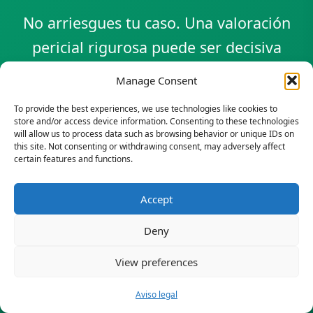
encargo.
No arriesgues tu caso. Una valoración
pericial rigurosa puede ser decisiva
en tu juicio. Consulta gratuita y sin
Manage Consent
compromiso.
To provide the best experiences, we use technologies like cookies to
store and/or access device information. Consenting to these technologies
will allow us to process data such as browsing behavior or unique IDs on
this site. Not consenting or withdrawing consent, may adversely affect
certain features and functions.
662 221 582
Accept
También disponible por WhatsApp •
Deny
Reservar Cita
Respuesta inmediata
BESTSELLER
View preferences
WhatsApp
Guía Casa
Presupuesto
¿Necesitas un perito?
≤ 4 horas
87 puntos · €47
Respuesta ≤ 4h
Aviso legal
Consulta 100% gratuita