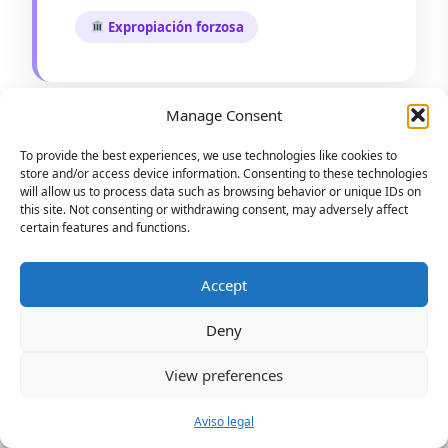
Expropiación forzosa
Manage Consent
To provide the best experiences, we use technologies like cookies to
store and/or access device information. Consenting to these technologies
«En un divorcio complejo, la tasación
will allow us to process data such as browsing behavior or unique IDs on
bancaria de nuestro piso era muy baja.
this site. Not consenting or withdrawing consent, may adversely affect
certain features and functions.
El informe contradictorio identificó
comparables reales y aplicó
Accept
correctamente el método de
comparación. El juez aceptó nuestra
Deny
Reservar Cita
valoración y el reparto fue justo.»
BESTSELLER
View preferences
WhatsApp
Guía Casa
Presupuesto
¿Necesitas un perito?
≤ 4 horas
87 puntos · €47
Respuesta ≤ 4h
Raquel Martínez
Aviso legal
RM