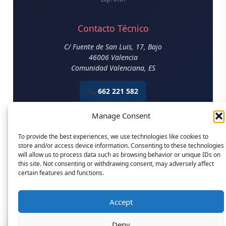
Contacto Técnico
C/ Fuente de San Luis, 17, Bajo
46006
Valencia
Comunidad Valenciana
,
ES
662 221 582
Email Construcción
Manage Consent
Aviso Legal
|
Política de Privacidad
|
Política de Cookies
To provide the best experiences, we use technologies like cookies to
store and/or access device information. Consenting to these technologies
will allow us to process data such as browsing behavior or unique IDs on
© 2026 Perito en Construcción. Todos los derechos reservados.
this site. Not consenting or withdrawing consent, may adversely affect
Aurelio Tamarit Blay - Perito Judicial Colegiado Nº 0161
certain features and functions.
Accept
Informes técnicos con verificación blockchain en
PropTrust
Verified™
|
Servicios en toda España |
Cumplimiento CTE, EHE-
08, DB-SE y normativa UNE
Deny